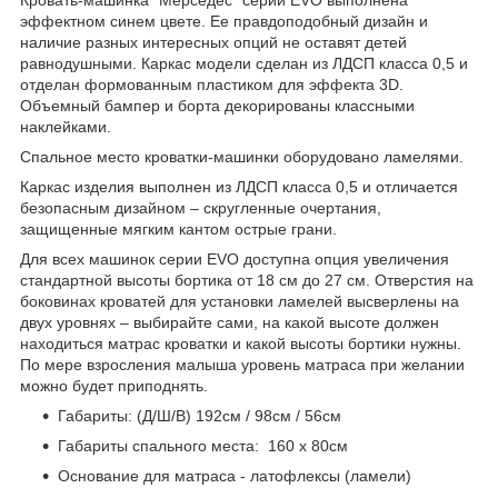
эффектном синем цвете. Ее правдоподобный дизайн и
наличие разных интересных опций не оставят детей
равнодушными. Каркас модели сделан из ЛДСП класса 0,5 и
отделан формованным пластиком для эффекта 3D.
Объемный бампер и борта декорированы классными
наклейками.
Спальное место кроватки-машинки оборудовано ламелями.
Каркас изделия выполнен из ЛДСП класса 0,5 и отличается
безопасным дизайном – скругленные очертания,
защищенные мягким кантом острые грани.
Для всех машинок серии EVO доступна опция увеличения
стандартной высоты бортика от 18 см до 27 см. Отверстия на
боковинах кроватей для установки ламелей высверлены на
двух уровнях – выбирайте сами, на какой высоте должен
находиться матрас кроватки и какой высоты бортики нужны.
По мере взросления малыша уровень матраса при желании
можно будет приподнять.
Габариты: (Д/Ш/В) 192см / 98см / 56см
Габариты спального места: 160 х 80см
Основание для матраса - латофлексы (ламели)