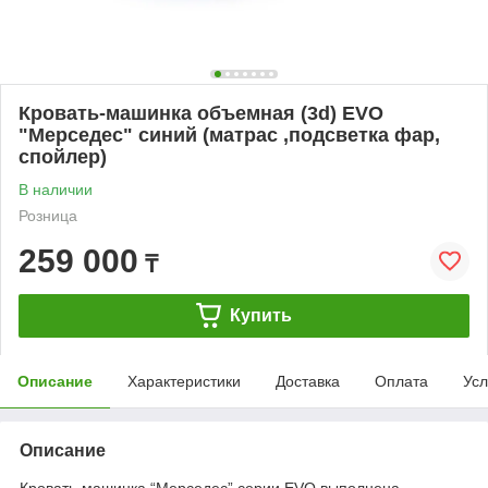
Кровать-машинка объемная (3d) EVO
"Мерседес" синий (матрас ,подсветка фар,
спойлер)
В наличии
Розница
259 000
₸
Купить
Описание
Характеристики
Доставка
Оплата
Усл
Описание
Кровать-машинка “Мерседес” серии EVO выполнена