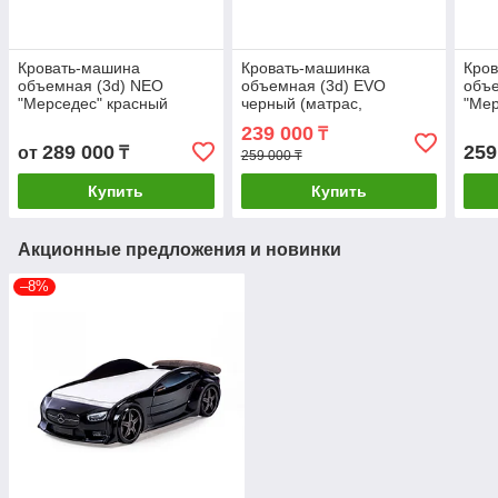
Кровать-машина
Кровать-машинка
Кро
объемная (3d) NEO
объемная (3d) EVO
объе
"Мерседес" красный
черный (матрас,
"Мер
(подсветка фар, обивка
подсветка фар, спойлер )
(мат
239 000
₸
3D, мягкий спойлер)
спой
289 000
259
от
₸
259 000 ₸
Купить
Купить
Акционные предложения и новинки
–8%