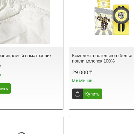
роницаемый наматрасник
Комплект постельного белья 
поплин,хлопок 100%
₸
29 000 ₸
и
В наличии
пить
Купить