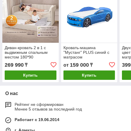
Диван-кровать 2 в 1 с
Кровать-машина
Двух
выдвижным спальным
"Мустанг" PLUS синий с
цвет
местом 180*90
матрасом
матр
269 990
159 000
399
₸
от
₸
Купить
Купить
О нас
Рейтинг не сформирован
Менее 5 отзывов за последний год
Работает с 19.06.2014
г. Алматы