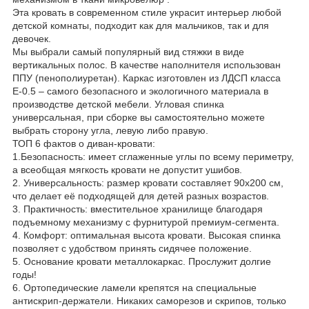
Эта кровать в современном стиле украсит интерьер любой
детской комнаты, подходит как для мальчиков, так и для
девочек.
Мы выбрали самый популярный вид стяжки в виде
вертикальных полос. В качестве наполнителя использован
ППУ (пенополиуретан). Каркас изготовлен из ЛДСП класса
Е-0.5 – самого безопасного и экологичного материала в
производстве детской мебели. Угловая спинка
универсальная, при сборке вы самостоятельно можете
выбрать сторону угла, левую либо правую.
ТОП 6 фактов о диван-кровати:
1.Безопасность: имеет сглаженные углы по всему периметру,
а всеобщая мягкость кровати не допустит ушибов.
2. Универсальность: размер кровати составляет 90x200 см,
что делает её подходящей для детей разных возрастов.
3. Практичность: вместительное хранилище благодаря
подъемному механизму с фурнитурой премиум-сегмента.
4. Комфорт: оптимальная высота кровати. Высокая спинка
позволяет с удобством принять сидячее положение.
5. Основание кровати металлокаркас. Прослужит долгие
годы!
6. Ортопедические ламели крепятся на специальные
антискрип-держатели. Никаких саморезов и скрипов, только